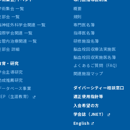
学術集会 一覧
概要
支部会 一覧
規則
脳神経外科学会関連 一覧
専門医名簿
国際学会関連 一覧
指導医名簿
血管内治療関連 一覧
研修施設名簿
支部会 詳細
脳血栓回収療法実施医
脳血栓回収実施医名簿
教育・研究
よくあるご質問（FAQ）
学会主導研究
関連施設マップ
助成推薦研究
ダイバーシティー相談窓口
データベース事業
CEP（生涯教育）
適正使用指針等
入会希望の方
学会誌（JNET）
English