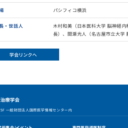
場
パシフィコ横浜
長・世話人
木村和美（日本医科大学 脳神経内
長）、間瀬光人（名古屋市立大学 
学会リンクへ
5F 一般財団法人国際医学情報センター内
学術集会/イベント
専門医指導医制度