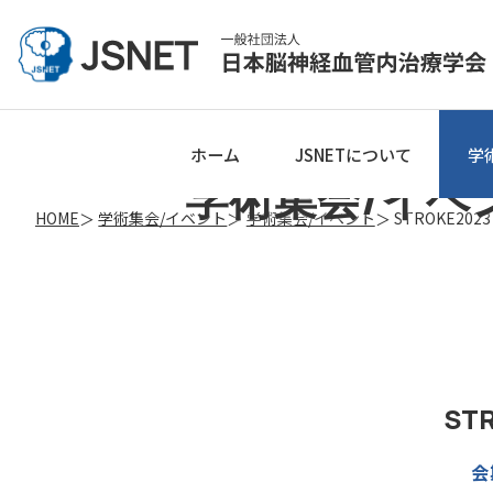
ホーム
JSNETについて
学
学術集会/イベ
HOME
学術集会/イベント
学術集会/イベント
STROKE2023
ST
会