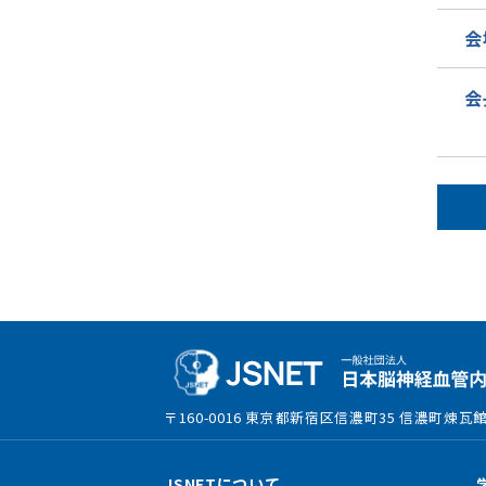
会
会
〒160-0016 東京都新宿区信濃町35
信濃町煉瓦館
JSNETについて